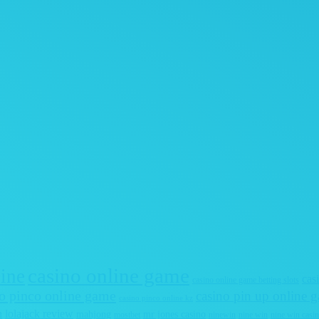
casino online game
line
cas
casino online game betting slots
o pinco online game
casino pin up online 
casino pinco online kz
n
lolajack review
mahjong
mr jones casino
mostbet
ninewin
nine win
nine win casi