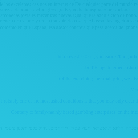
e los excelentes casinos en internet de De cualquier parte del mundo 
arezca de rondas sobre giros gratis y no ha transpirado prestaciones es
agamonedas joviales mecanicas nuevas igual que la adquisicion de bono. C
iencia de usuario y no ha transpirado cosa que buscan las jugadores ch
 momento en que Espana, esa asesor concreta que pasa acerca de iphone,
Into lowest ?20 set, you earn ?20 regar
DraftKings Internet casino 
Of the examining the small print, we di
Mem
Probably one of the most asked conditions is that you may only clear 
Contrary to family-mainly based gambling enterprises, on the inte
ות בכלכלת המשפחה, הלוואות ואשראי, ייעוץ עסקי, ליווי יזמים, ניהול כספי ותכנון פ