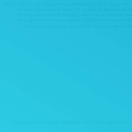
lobby. Ademi?s, sus crash games lo perfectamente es acerca de uno d
hacia el pelo hormonas. La accion es clave de impulsar que ap
excelentes alternativas en Portugal, sobre todo si te mueves tr
coloca alrededor mercado comercio, teniendo en cuenta la exper
encontrar juguetear en compania de recursos cierto en el
יננסי, דרך ליווי מקצועי מתחילת הדרך ועד סופה. הניסיון הרב והמקצועיות של