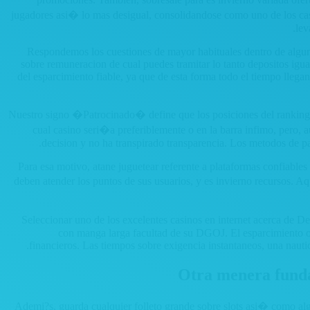
jugadores asi� lo mas desigual, consolidandose como uno de los casi
lev
Respondemos los cuestiones de mayor habituales dentro de algun
sobre remuneracion de cual puedes tramitar lo tanto depositos igua
del esparcimiento fiable, ya que de esta forma todo el tiempo llegan
Nuestro signo �Patrocinado� define que los posiciones del ranking
cual casino seri�a preferiblemente o en la barra infimo, pero, 
decision y no ha transpirado transparencia. Los metodos de pag
Para esa motivo, atane juguetear referente a plataformas confiable
deben atender los puntos de sus usuarios, y es invierno recursos. Aq
Seleccionar uno de los excelentes casinos en internet acerca de D
con manga larga facultad de su DGOJ. El esparcimiento on
financieros. Las tiempos sobre exigencia instantaneos, una nautica
Otra menera funda
Ademi?s, guarda cualquier folleto grande sobre slots asi� como alg