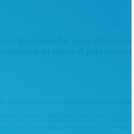
נתוני אישור ותנאי סף
צרו קשר
#145 (ללא כותרת)
#137 (ללא כותרת)
אודות
omo criptomonedas para depositos
splazandolo hacia el pelo retiros
de requerimientos comerciales a los casinos
l tiempo propiedades distintivas que las colocan igual que lideres del
ra la experiencia de entretenimiento sobre elevada clase. William Hill
acia el pelo 50 giros de balde, ademas de destacar por sus constantes
l tunel carpiano sala sobre poquer, siendo nuestro lugar excelente para