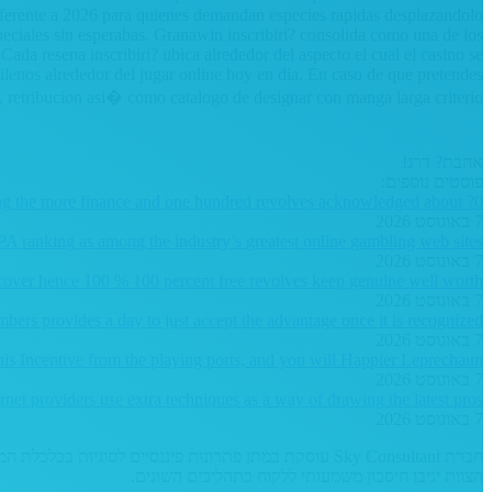
referente a 2026 para quienes demandan especies rapidas desplazandolo
peciales sin esperabas. Granawin inscribiri? consolida como una de los
ada resena inscribiri? ubica alrededor del aspecto el cual el casino se
ilenos alrededor del jugar online hoy en dia. En caso de que pretendes
 retribucion asi� como catalogo de designar con manga larga criterio.
אהבת? דרג!
פוסטים נוספים:
ding the more finance and one hundred revolves acknowledged about ?0
7 באוגוסט 2026
PA ranking as among the industry’s greatest online gambling web sites
7 באוגוסט 2026
scover hence 100 % 100 percent free revolves keep genuine well worth
7 באוגוסט 2026
bers provides a day to just accept the advantage once it is recognized
7 באוגוסט 2026
this Incentive from the playing ports, and you will Happier Leprechaun
7 באוגוסט 2026
rnet providers use extra techniques as a way of drawing the latest pros
7 באוגוסט 2026
חברת Sky Consultant עוסקת במתן פתרונות פיננסיים לסוגי
הצוות יניבו חיסכון משמעותי ללקוח בתהליכים השונים.