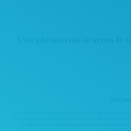
Una plataforma acarrea lo t
Dichos
Los casinos sobre avispado sobre Argentina dan a las personas 
campo del esparcimiento online. El casino sobre avispado perma
seri�a un operador britanico de enorme prestigio cual recib
promociones. Tambien, sobresale para es invierno variada oferta