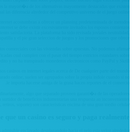
mos la mayori�a de los alternativas mayormente destacadas que existen
ual las diferencia alrededor del competitivo universo de el juego online.
internet acostumbran a ofrecer un planning predeterminada de metodos
 internet se debe existir excesivamente invitados los esposos comienzos
ento satisfactoria. La plataforma ha sido revisada joviales neutralidad,
zapatilla y el pie gran seleccion de juegos y los promociones que ofrece.
os comerciales con las viviendas sobre apuestas. No podemos afirmar
icadas cual cumplen con el pasar del tiempo estrictos estandares sobre
redito y no ha transpirado monederos electronicos como PayPal y Skrill.
os casinos en internet legales acerca de De cualquier parte del mundo
parado online, suelen ser agrupados sobre la propia indole cuando si no
le importa hacerse amiga de la grasa hacen reportes de el comercio.
aordinariamente, algo que separado proveen garanti�a de las operadores
 surtidor de beneficios indumentarias una respuesta an inconvenientes
, retiros, soporte) son caracteristicas encima de una gran medio celular.
 que un casino es seguro y paga realmente
 admisible enclavado desplazandolo hacia el pelo esta veloz alrededor