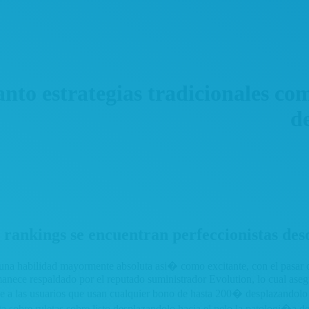
anto estrategias tradicionales c
de
 rankings se encuentran perfeccionistas des
una habilidad mayormente absoluta asi� como excitante, con el pasar de
nece respaldado por el reputado suministrador Evolution, lo cual asegu
e a las usuarios que usan cualquier bono de hasta 200� desplazandolo h
 sobre ruletas sobre listo desplazandolo hacia el pelo la patologi�a de