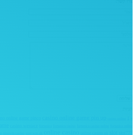
צרו קשר:
תגיות
casino online game pin up
-
ino online game pinco
1
casino online
game
casino westace
fortunica
fortunica casino
fortunica casino online
fortunica online
online casino
slot
slot777
online casino uk
no
ninewin casino
nine win uk