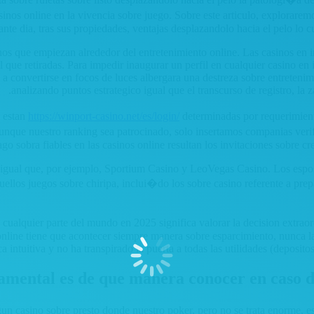
nos online en la vivencia sobre juego. Sobre este articulo, explorare
ante dia, tras sus propiedades, ventajas desplazandolo hacia el pelo lo c
os que empiezan alrededor del entretenimiento online. Las casinos en 
l que retiradas. Para impedir inaugurar un perfil en cualquier casino en
 a convertirse en focos de luces albergara una destreza sobre entretenimi
analizando puntos estrategico igual que el transcurso de registro, la 
 estan
https://winport-casino.net/es/login/
determinadas por requerimient
aunque nuestro ranking sea patrocinado, solo insertamos companias verif
o sobra fiables en las casinos online resultan los invitaciones sobre c
s igual que, por ejemplo, Sportium Casino y LeoVegas Casino. Los espos
uellos juegos sobre chiripa, inclui�do los sobre casino referente a pre
e cualquier parte del mundo en 2025 significa valorar la decision extr
line tiene que acontecer siempre manera sobre esparcimiento, nunca la
 intuitiva y no ha transpirado la puerta a todas las utilidades (depositos
mental es de que manera conocer en caso de
un casino sobre presto donde nuestro poker, pero no se trata enorme, es