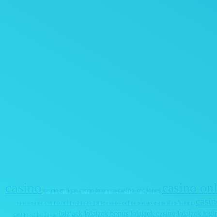
casino
casino on
casino mr jones
casino en ligne
casino fortunica
casin
casino online pin up game
pinco game
casino online pin up game slots betting
lolajack
lolajack bonus
lolajack casino
lolajack logi
casino
jettbet login